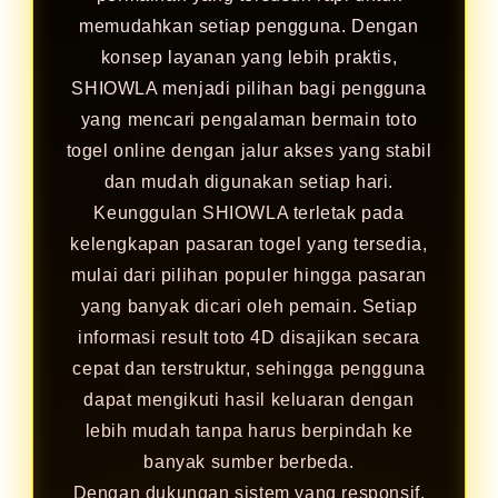
memudahkan setiap pengguna. Dengan
konsep layanan yang lebih praktis,
SHIOWLA menjadi pilihan bagi pengguna
yang mencari pengalaman bermain toto
togel online dengan jalur akses yang stabil
dan mudah digunakan setiap hari.
Keunggulan SHIOWLA terletak pada
kelengkapan pasaran togel yang tersedia,
mulai dari pilihan populer hingga pasaran
yang banyak dicari oleh pemain. Setiap
informasi result toto 4D disajikan secara
cepat dan terstruktur, sehingga pengguna
dapat mengikuti hasil keluaran dengan
lebih mudah tanpa harus berpindah ke
banyak sumber berbeda.
Dengan dukungan sistem yang responsif,