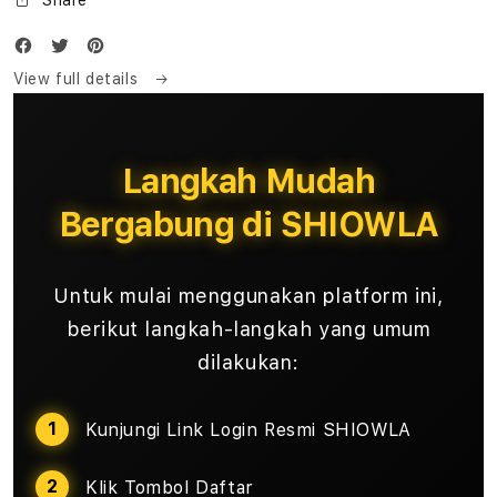
View full details
Langkah Mudah
Bergabung di SHIOWLA
Untuk mulai menggunakan platform ini,
berikut langkah-langkah yang umum
dilakukan:
Kunjungi Link Login Resmi SHIOWLA
Klik Tombol Daftar