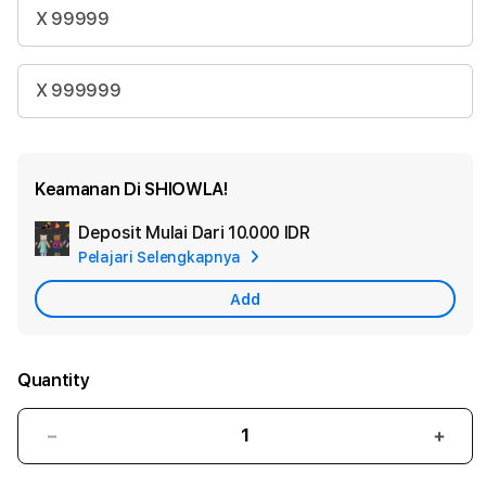
X 99999
X 999999
Keamanan Di SHIOWLA!
Deposit Mulai Dari
10.000 IDR
Add
Pelajari Selengkapnya
Apple
Care
Add
Quantity
Decrease
Incr
quantity
quant