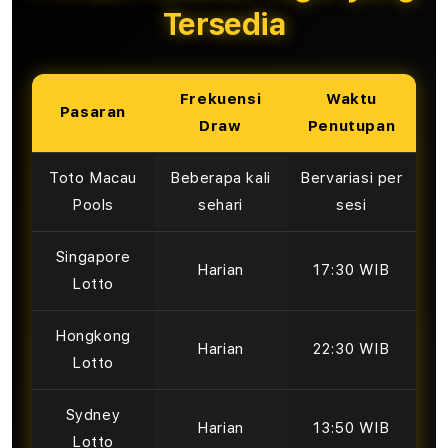
Tersedia
Frekuensi
Waktu
Pasaran
Draw
Penutupan
Toto Macau
Beberapa kali
Bervariasi per
Pools
sehari
sesi
Singapore
Harian
17:30 WIB
Lotto
Hongkong
Harian
22:30 WIB
Lotto
Sydney
Harian
13:50 WIB
Lotto