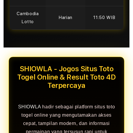
Cambodia
Harian
11:50 WIB
Lotto
SHIOWLA - Jogos Situs Toto
Togel Online & Result Toto 4D
Terpercaya
SHIOWLA
hadir sebagai platform situs toto
togel online yang mengutamakan akses
cepat, tampilan modern, dan informasi
permainan yang tersusun rapi untuk