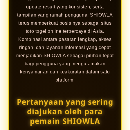
update result yang konsisten, serta
tampilan yang ramah pengguna, SHIOWLA
terus memperkuat posisinya sebagai situs
toto togel online terpercaya di Asia.
Kombinasi antara pasaran lengkap, akses
ringan, dan layanan informasi yang cepat
menjadikan SHIOWLA sebagai pilihan tepat
bagi pengguna yang mengutamakan
kenyamanan dan keakuratan dalam satu
platform.
Pertanyaan yang sering
diajukan oleh para
pemain SHIOWLA